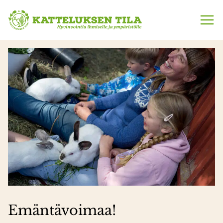
Siirry
sisältöön
Emäntävoimaa!