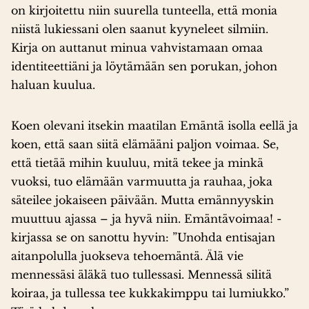
on kirjoitettu niin suurella tunteella, että monia
niistä lukiessani olen saanut kyyneleet silmiin.
Kirja on auttanut minua vahvistamaan omaa
identiteettiäni ja löytämään sen porukan, johon
haluan kuulua.
Koen olevani itsekin maatilan Emäntä isolla eellä ja
koen, että saan siitä elämääni paljon voimaa. Se,
että tietää mihin kuuluu, mitä tekee ja minkä
vuoksi, tuo elämään varmuutta ja rauhaa, joka
säteilee jokaiseen päivään. Mutta emännyyskin
muuttuu ajassa – ja hyvä niin. Emäntävoimaa! -
kirjassa se on sanottu hyvin: ”Unohda entisajan
aitanpolulla juokseva tehoemäntä. Älä vie
mennessäsi äläkä tuo tullessasi. Mennessä silitä
koiraa, ja tullessa tee kukkakimppu tai lumiukko.”