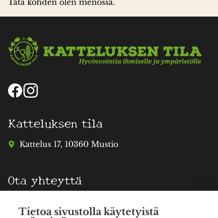
Tätä kohden olen menossa.
Katteluksen tila
Kattelus 17, 10360 Mustio
Ota yhteyttä
info@katteluksentila.fi
Tietoa sivustolla käytetyistä