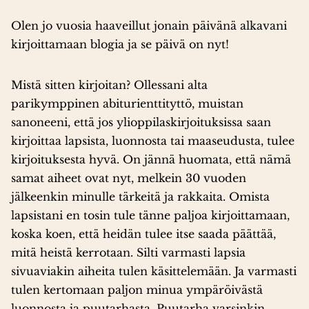
Olen jo vuosia haaveillut jonain päivänä alkavani
kirjoittamaan blogia ja se päivä on nyt!
Mistä sitten kirjoitan? Ollessani alta
parikymppinen abiturienttityttö, muistan
sanoneeni, että jos ylioppilaskirjoituksissa saan
kirjoittaa lapsista, luonnosta tai maaseudusta, tulee
kirjoituksesta hyvä. On jännä huomata, että nämä
samat aiheet ovat nyt, melkein 30 vuoden
jälkeenkin minulle tärkeitä ja rakkaita. Omista
lapsistani en tosin tule tänne paljoa kirjoittamaan,
koska koen, että heidän tulee itse saada päättää,
mitä heistä kerrotaan. Silti varmasti lapsia
sivuaviakin aiheita tulen käsittelemään. Ja varmasti
tulen kertomaan paljon minua ympäröivästä
luonnosta ja puutarhasta. Puutarha varsinkin