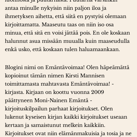
antaa minulle nykyisin niin paljon iloa ja
ihmetyksen aihetta, että siitä en pystyisi olemaan
kirjoittamatta. Maaseutu taas on niin iso osa
minua, että sitä en voisi jättää pois. En ole koskaan
halunnut asua missään muualla kuin maaseudulla
enkä usko, että koskaan tulen haluamaankaan.
Blogini nimi on Emäntävoimaa! Olen häpeämättä
kopioinut tämän nimen Kirsti Mannisen
toimittamasta mahtavasta Emäntävoimaa! -
kirjasta. Kirjaan on koottu vuonna 2009
päättyneen Moni-Nainen Emäntä -
kirjoituskilpailun parhaat kirjoitukset. Olen
lukenut kyseisen kirjan kaikki kirjoitukset useaan
kertaan ja samaistunut melkein kaikkiin.
Kirjoitukset ovat niin elämänmakuisia ja tosia ja ne