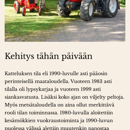
1500-luvun lopussa yksi kylän taloista nousi
ratsutilaksi ja sai näin verovapautensa turvin
vähitellen haltuunsa kaikki kylän talot. 1600-luvun
puoliväliin tultaessa kylässä olikin enää vain yksi
talo. Myöhemmin tila jakautui perinnönjakojen
yhteydessä ja 1800-luvulla tilan omistajat
Kehitys tähän päivään
vaihtuivat useasti. Palkollisten ja torppareiden
määrä kasvoi voimakkaasti 1700–1800-lukujen
Katteluksen tila eli 1990-luvulle asti pääosin
vaihteessa. 1900-luvun alussa tilat taas yhdistettiin
perinteisellä maataloudella. Vuoteen 1983 asti
yhdeksi tilaksi, joka siis käsitti koko kylän. Tuolloin
tilalla oli lypsykarjaa ja vuoteen 1999 asti
tila tuli nykyisen omistajasuvun haltuun. Tällä
siankasvatusta. Lisäksi koko ajan on viljelty peltoja.
hetkellä tilaa hoitaa jo tämän suvun viides polvi.
Myös metsätaloudella on aina ollut merkittävä
Tilasta on lohkottu 1900-luvun aikana suuri osa
rooli tilan toiminnassa. 1980-luvulla aloitettiin
ensin torpparinvapautusten ja myöhemmin sotien
kesämökkien vuokraustoiminta ja 1990-luvun
jälkeisen pika-asutustoiminnan vaikutuksesta.
puolessa välissä alettiin muutenkin panostaa