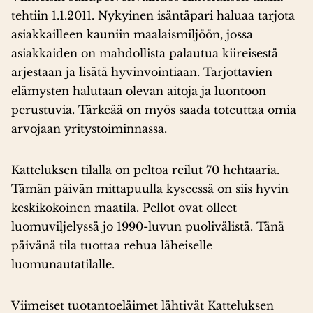
tehtiin 1.1.2011. Nykyinen isäntäpari haluaa tarjota
asiakkailleen kauniin maalaismiljöön, jossa
asiakkaiden on mahdollista palautua kiireisestä
arjestaan ja lisätä hyvinvointiaan. Tarjottavien
elämysten halutaan olevan aitoja ja luontoon
perustuvia. Tärkeää on myös saada toteuttaa omia
arvojaan yritystoiminnassa.
Katteluksen tilalla on peltoa reilut 70 hehtaaria.
Tämän päivän mittapuulla kyseessä on siis hyvin
keskikokoinen maatila. Pellot ovat olleet
luomuviljelyssä jo 1990-luvun puolivälistä. Tänä
päivänä tila tuottaa rehua läheiselle
luomunautatilalle.
Viimeiset tuotantoeläimet lähtivät Katteluksen