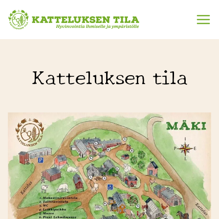
Siirry
sisältöön
Katteluksen tila