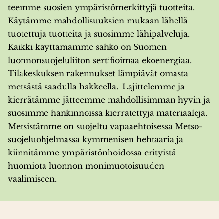
teemme suosien ympäristömerkittyjä tuotteita.
Käytämme mahdollisuuksien mukaan lähellä
tuotettuja tuotteita ja suosimme lähipalveluja.
Kaikki käyttämämme sähkö on Suomen
luonnonsuojeluliiton sertifioimaa ekoenergiaa.
Tilakeskuksen rakennukset lämpiävät omasta
metsästä saadulla hakkeella. Lajittelemme ja
kierrätämme jätteemme mahdollisimman hyvin ja
suosimme hankinnoissa kierrätettyjä materiaaleja.
Metsistämme on suojeltu vapaaehtoisessa Metso-
suojeluohjelmassa kymmenisen hehtaaria ja
kiinnitämme ympäristönhoidossa erityistä
huomiota luonnon monimuotoisuuden
vaalimiseen.