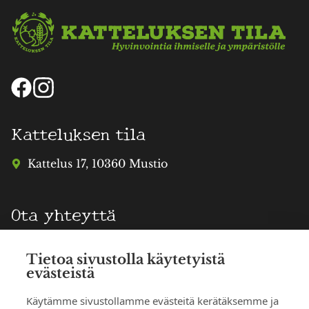
Katteluksen tila
Kattelus 17, 10360 Mustio
Ota yhteyttä
info@katteluksentila.fi
Tietoa sivustolla käytetyistä
evästeistä
TERHI HAATAJA
Puhelinvaraukset
Käytämme sivustollamme evästeitä kerätäksemme ja