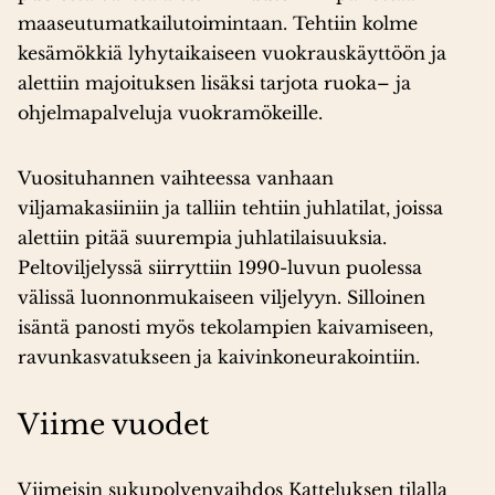
maaseutumatkailutoimintaan. Tehtiin kolme
Katteluksen kylä on aina ollut perinteinen
kesämökkiä lyhytaikaiseen vuokrauskäyttöön ja
maalaiskylä, joskin metsätalous ja ehkä myös
alettiin majoituksen lisäksi tarjota ruoka– ja
kalastus ovat olleet merkittäviä elinkeinoja.
ohjelmapalveluja vuokramökeille.
Viljeltyä peltoa kylässä on ollut jo ainakin 1500-
luvulta lähtien.
Vuosituhannen vaihteessa vanhaan
viljamakasiiniin ja talliin tehtiin juhlatilat, joissa
alettiin pitää suurempia juhlatilaisuuksia.
Lähde: Mäkelä, Matti (1998). Karjalohjan Kattelus — kylä
Peltoviljelyssä siirryttiin 1990-luvun puolessa
ja tila — asutushistoriaa, omistajia, viljelijöitä.
välissä luonnonmukaiseen viljelyyn. Silloinen
Omakustanne.
isäntä panosti myös tekolampien kaivamiseen,
ravunkasvatukseen ja kaivinkoneurakointiin.
Viime vuodet
Viimeisin sukupolvenvaihdos Katteluksen tilalla