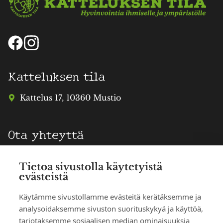
Katteluksen tila
Kattelus 17, 10360 Mustio
Ota yhteyttä
info@katteluksentila.fi
Tietoa sivustolla käytetyistä
evästeistä
TERHI HAATAJA
Puhelinvaraukset
Käytämme sivustollamme evästeitä kerätäksemme ja
analysoidaksemme sivuston suorituskykyä ja käyttöä,
050 303 3625
tarjotaksemme sosiaalisen median ominaisuuksia