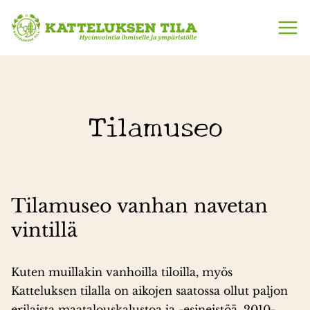
Siirry
sisältöön
Tilamuseo
Tilamuseo vanhan navetan
vintillä
Kuten muillakin vanhoilla tiloilla, myös
Katteluksen tilalla on aikojen saatossa ollut paljon
erilaista maatalouskalustoa ja -esineistöä. 2010-