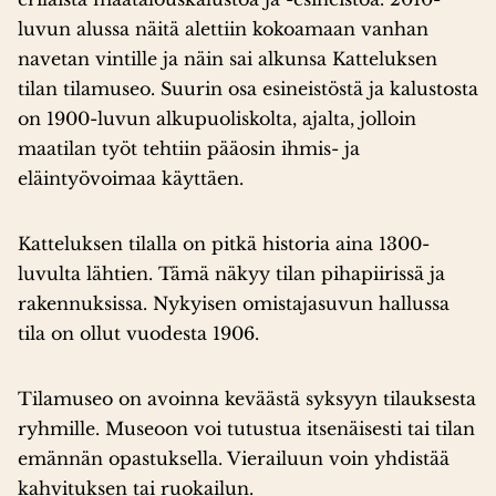
luvun alussa näitä alettiin kokoamaan vanhan
navetan vintille ja näin sai alkunsa Katteluksen
tilan tilamuseo. Suurin osa esineistöstä ja kalustosta
on 1900-luvun alkupuoliskolta, ajalta, jolloin
maatilan työt tehtiin pääosin ihmis- ja
eläintyövoimaa käyttäen.
Katteluksen tilalla on pitkä historia aina 1300-
luvulta lähtien. Tämä näkyy tilan pihapiirissä ja
rakennuksissa. Nykyisen omistajasuvun hallussa
tila on ollut vuodesta 1906.
Tilamuseo on avoinna keväästä syksyyn tilauksesta
ryhmille. Museoon voi tutustua itsenäisesti tai tilan
emännän opastuksella. Vierailuun voin yhdistää
kahvituksen tai ruokailun.